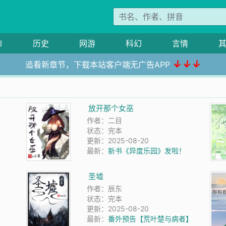
市
历史
网游
科幻
言情
↓↓↓
追看新章节，下载本站客户端无广告APP
放开那个女巫
作者：二目
状态：完本
更新：2025-08-20
最新：
新书《异度乐园》发啦！
圣墟
作者：辰东
状态：完本
更新：2025-08-20
最新：
番外预告【荒叶楚与病者】