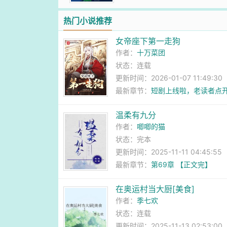
热门小说推荐
女帝座下第一走狗
作者：
十万菜团
状态：连载
更新时间：2026-01-07 11:49:30
最新章节：
短剧上线啦，老读者点
温柔有九分
作者：
唧唧的猫
状态：完本
更新时间：2025-11-11 04:45:55
最新章节：
第69章 【正文完】
在奥运村当大厨[美食]
作者：
季七欢
状态：连载
更新时间：2025-11-13 02:53:00