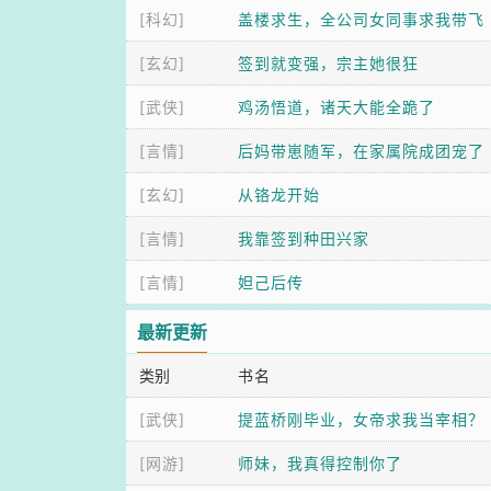
[科幻]
盖楼求生，全公司女同事求我带飞
[玄幻]
签到就变强，宗主她很狂
[武侠]
鸡汤悟道，诸天大能全跪了
[言情]
后妈带崽随军，在家属院成团宠了
[玄幻]
从铬龙开始
[言情]
我靠签到种田兴家
[言情]
妲己后传
最新更新
类别
书名
[武侠]
提蓝桥刚毕业，女帝求我当宰相？
[网游]
师妹，我真得控制你了