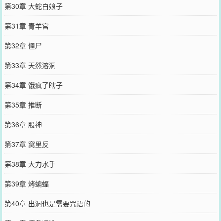
第30章 大蛇白娘子
第31章 青羊宫
第32章 僵尸
第33章 天然溶洞
第34章 饿疯了瞎子
第35章 推断
第36章 股神
第37章 窝里反
第38章 大力水手
第39章 烤蝙蝠
第40章 出洞也是需要咒语的