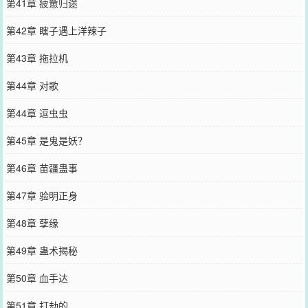
第41章 疲惫归途
第42章 瞎子遇上洋辣子
第43章 拖拉机
第44章 对歌
第44章 逗虫虫
第45章 是鬼是妖？
第46章 苗疆蛊事
第47章 验明正身
第48章 孽缘
第49章 蛊术揭秘
第50章 血手达
第51章 打劫的