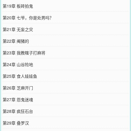
第19章 板砖拍鬼
第20章 七爷，你是处男吗？
第21章 无妄之灾
第22章 阉猪的
第23章 我教瞎子打麻将
第24章 山谷险地
第25章 食人娃娃鱼
第26章 芝麻开门
第27章 怨鬼迷魂
第28章 疯狂石台
第29章 叠罗汉