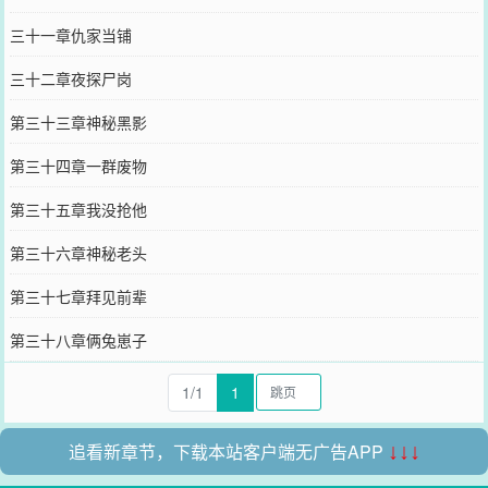
三十一章仇家当铺
三十二章夜探尸岗
第三十三章神秘黑影
第三十四章一群废物
第三十五章我没抢他
第三十六章神秘老头
第三十七章拜见前辈
第三十八章俩兔崽子
1/1
1
追看新章节，下载本站客户端无广告APP
↓↓↓