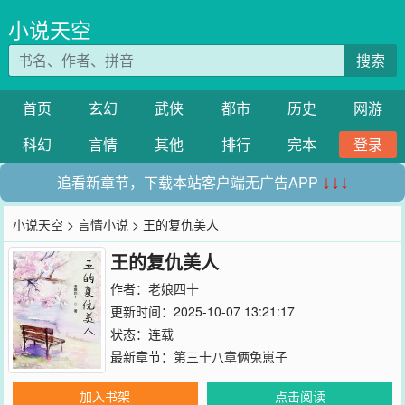
小说天空
搜索
首页
玄幻
武侠
都市
历史
网游
科幻
言情
其他
排行
完本
登录
追看新章节，下载本站客户端无广告APP
↓↓↓
小说天空
>
言情小说
> 王的复仇美人
王的复仇美人
作者：
老娘四十
更新时间：2025-10-07 13:21:17
状态：连载
最新章节：
第三十八章俩兔崽子
加入书架
点击阅读