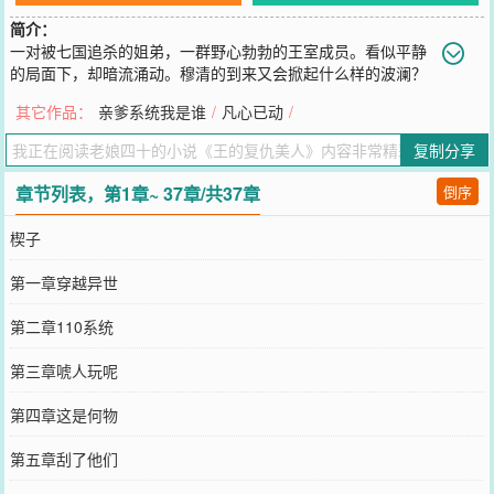
简介：
一对被七国追杀的姐弟，一群野心勃勃的王室成员。看似平静
的局面下，却暗流涌动。穆清的到来又会掀起什么样的波澜？
一场阴谋，一颗神秘的珠子，逼迫穆清开启了复仇之路。
其它作品：
亲爹系统我是谁
/
凡心已动
/
您要是觉得《
王的复仇美人
》还不错的话请不要忘记向您QQ群和微博
微信里的朋友推荐哦！
复制分享
章节列表，第1章~ 37章/共37章
倒序
楔子
第一章穿越异世
第二章110系统
第三章唬人玩呢
第四章这是何物
第五章刮了他们