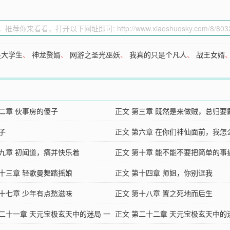
是大学生
、
神龙赘婿
、
网游之圣光巫妖
、
我真的只是个凡人
、
战王女婿
第二章 伙事房的傻子
正文 第三章 既然是来做贼，总归要
子
具
正文 第六章 在你们神仙面前，我怎
第九章 初闻道，痛并快乐着
男人
正文 第十章 能不能不要把简单的事
第十三章 轻歌曼舞踏摇娘
么复杂
正文 第十四章 师姐，你别诓我
第十七章 少年有点愁滋味
正文 第十八章 置之死地而后生
第二十一章 天元宝极玄天中的迷局 一
正文 第二十二章 天元宝极玄天中的