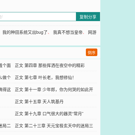
复制分享
、
我的种田系统又出bug了
、
我真不想当皇帝
、
网游
倒序
戴个面
正文 第四章 那些挥洒在夜空中的精彩
么做个
正文 第七章 叶长老，我想修仙！
搞得这
正文 第十一章 少年郎，你为何哭的如此开
心
正文 第十五章 天人筑基丹
正文 第十九章 口气很大的器灵“常月”
迷局二
正文 第二十三章 天元宝极玄天中的迷局三