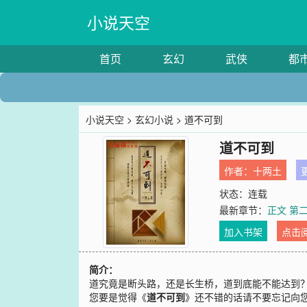
小说天空
首页
玄幻
武侠
都
小说天空
>
玄幻小说
> 道不可到
道不可到
作者：
十两土
更
状态：连载
最新章节：
正文 第
加入书架
点击
简介：
道究竟是断头路，还是长生桥，道到底能不能达到
您要是觉得《
道不可到
》还不错的话请不要忘记向