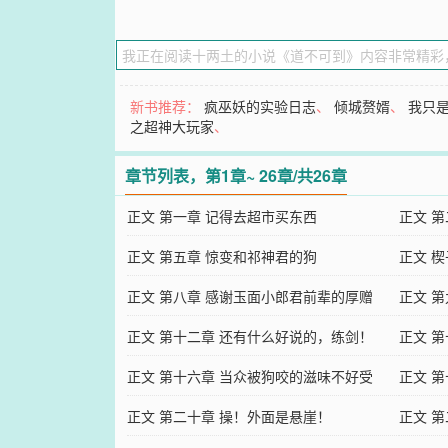
新书推荐：
疯巫妖的实验日志
、
倾城赘婿
、
我只
之超神大玩家
、
章节列表，第1章~ 26章/共26章
正文 第一章 记得去超市买东西
正文 
正文 第五章 惊变和祁神君的狗
正文 楔
正文 第八章 感谢玉面小郎君前辈的厚赠
正文 
正文 第十二章 还有什么好说的，练剑！
正文 
正文 第十六章 当众被狗咬的滋味不好受
正文 
正文 第二十章 操！外面是悬崖！
正文 