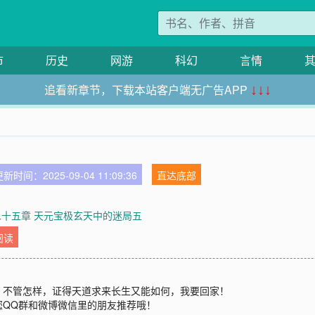
市
历史
网游
科幻
言情
追看新章节，下载本站客户端无广告APP
↓↓↓
新时间：2025-09-04 11:09:36
直达底部
二十五章 天元宝极玄天中的迷局五
阅读
？不管怎样，证得天道求来长生又能如何，我要回家！
您QQ群和微博微信里的朋友推荐哦！