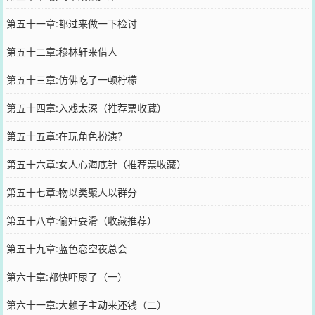
第五十一章:都过来做一下检讨
第五十二章:穆林轩来借人
第五十三章:仿佛吃了一顿柠檬
第五十四章:入戏太深（推荐票收藏）
第五十五章:在玩角色扮演？
第五十六章:女人心海底针（推荐票收藏）
第五十七章:物以类聚人以群分
第五十八章:偷奸耍滑（收藏推荐）
第五十九章:蓝色恋空夜总会
第六十章:都快吓尿了（一）
第六十一章:大赖子主动来还钱（二）