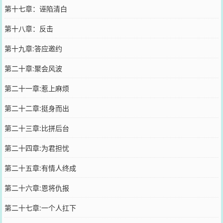
第十七章：诬陷清白
第十八章：反击
第十九章:答应邀约
第二十章:聚会风波
第二十一章:惹上麻烦
第二十二章:挺身而出
第二十三章:比拼后台
第二十四章:为君担忧
第二十五章:有情人终成
第二十六章:恩将仇报
第二十七章:一个人扛下