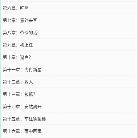
第六章：吃翔
第七章：意外来客
第八章：爷爷的话
第九章：初上任
第十章：逼宫？
第十一章：冉冉新星
第十二章：救人
第十三章：被抓？
第十四章：安然离开
第十五章：前往德聚楼
第十六章：雨中回家