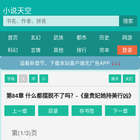
小说天空
搜索
首页
玄幻
武侠
都市
历史
网游
科幻
言情
其他
排行
完本
登录
追看新章节，下载本站客户端无广告APP
↓↓↓
字体
大
中
小
换手
关灯
第84章 什么都摆脱不了吗？-《皇贵妃她持美行凶》
上一章
目录
存书签
下一章
第(1/3)页