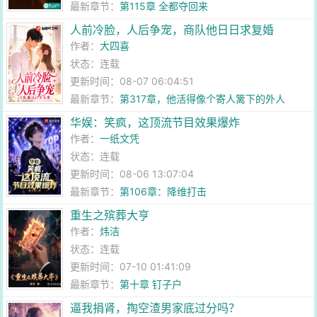
最新章节：
第115章 全都夺回来
人前冷脸，人后争宠，商队他日日求复婚
作者：
大四喜
状态：连载
更新时间：08-07 06:04:51
最新章节：
第317章，他活得像个寄人篱下的外人
华娱：笑疯，这顶流节目效果爆炸
作者：
一纸文凭
状态：连载
更新时间：08-06 13:07:04
最新章节：
第106章：降维打击
重生之殡葬大亨
作者：
炜洁
状态：连载
更新时间：07-10 01:41:09
最新章节：
第十章 钉子户
逼我捐肾，掏空渣男家底过分吗？