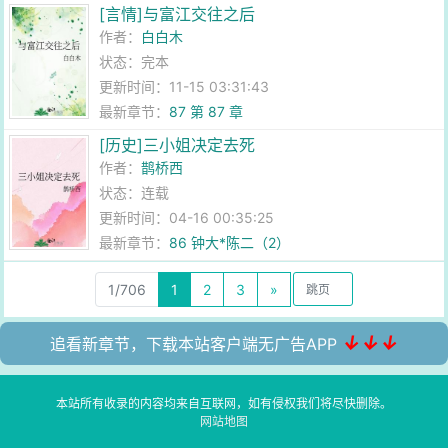
[言情]与富江交往之后
作者：
白白木
状态：完本
更新时间：11-15 03:31:43
最新章节：
87 第 87 章
[历史]三小姐决定去死
作者：
鹊桥西
状态：连载
更新时间：04-16 00:35:25
最新章节：
86 钟大*陈二（2）
1/706
1
2
3
»
↓↓↓
追看新章节，下载本站客户端无广告APP
本站所有收录的内容均来自互联网，如有侵权我们将尽快删除。
网站地图