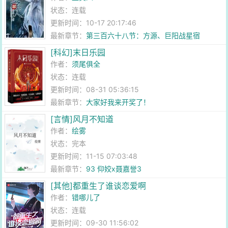
状态：连载
更新时间：10-17 20:17:46
最新章节：
第三百六十八节：方源、巨阳战星宿
[科幻]末日乐园
作者：
须尾俱全
状态：连载
更新时间：08-31 05:36:15
最新章节：
大家好我来开奖了！
[言情]风月不知道
作者：
绘雾
状态：完本
更新时间：11-15 07:03:48
最新章节：
93 仰姣x聂嘉誉3
[其他]都重生了谁谈恋爱啊
作者：
错哪儿了
状态：连载
更新时间：09-30 11:56:02