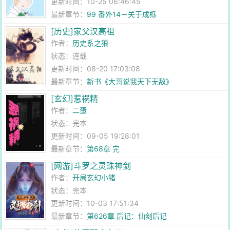
更新时间：10-25 06:46:45
最新章节：
99 番外14－关于成栎
[历史]家父汉高祖
作者：
历史系之狼
状态：连载
更新时间：08-20 17:03:08
最新章节：
新书《大哥说我天下无敌》
[玄幻]惹祸精
作者：
二蛋
状态：完本
更新时间：09-05 19:28:01
最新章节：
第68章 完
[网游]斗罗之灵珠神剑
作者：
开局玄幻小猪
状态：完本
更新时间：10-03 17:51:34
最新章节：
第626章 后记：仙剑后记