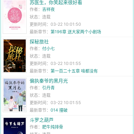
苏医生，你笑起来很好看
作者：
吉祥夜
状态：连载
更新时间：03-22 10:01:50
最新章节：
第196章 送大家两个小剧场
探秘旅社
作者：
付小七
状态：连载
更新时间：03-22 10:01:55
最新章节：
第一百二十五章 啥都没有
偏执秦爷的黑月光
作者：
引丹青
状态：连载
更新时间：03-22 10:01:55
最新章节：
014 撞破
斗罗之葫芦
作者：
肥牛炖排骨