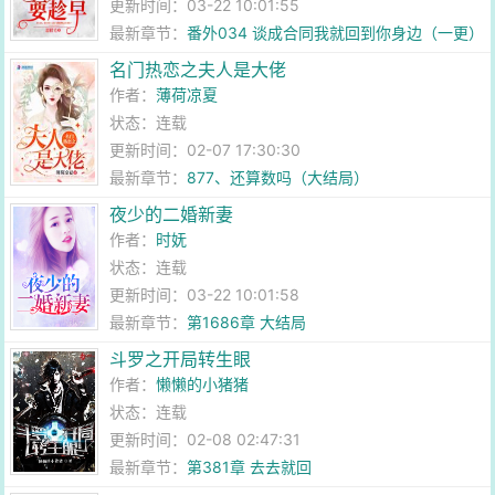
更新时间：03-22 10:01:55
最新章节：
番外034 谈成合同我就回到你身边（一更）
名门热恋之夫人是大佬
作者：
薄荷凉夏
状态：连载
更新时间：02-07 17:30:30
最新章节：
877、还算数吗（大结局）
夜少的二婚新妻
作者：
时妩
状态：连载
更新时间：03-22 10:01:58
最新章节：
第1686章 大结局
斗罗之开局转生眼
作者：
懒懒的小猪猪
状态：连载
更新时间：02-08 02:47:31
最新章节：
第381章 去去就回