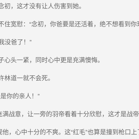
念初，这才没有让人伤害到她。
住宽慰：“念初，你爸要是还活着，绝不想看到你现
我没爸了！”
子心头一紧，同时心中更是充满懊悔。
许林道一就不会死。
是你的亲人！”
充满战意，让一旁的羽帝看着十分欣慰，这才是战帝
他，心中十分的不爽。这“红毛”也算是撞到枪口上