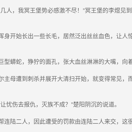
几人，我冥王堡势必感激不尽！”冥王堡的李煜见
身开始长出一些长毛，居然泛出丝丝血色，让人惊
。
型蟒蛇，狰狞的面孔，张大血丝淋淋的大嘴，向
主母遭到刺杀并展开大清扫开始，就变得常见，而
让忧伤去报仇，灭族不成？”楚阳阴沉的说道。
连陆二人，因此遭受的罚款由连陆二人来交，这很