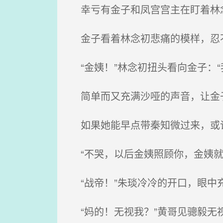
幸亏有金子和凤宫宫主在盯着林
金子看着林念初悲痛的模样，忍不
“金姨！”林念初扭头看向金子：“
简单而又充满沙哑的声音，让金
如果她能早点带秦知微过来，或
“不哭，以后金姨照顾你，金姨就
“战帝！”朱琰冷冷的开口，眼中
“妈的！无视我？”黄哥见骢毅无视