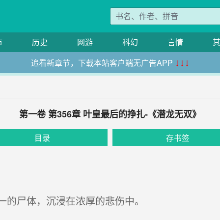
市
历史
网游
科幻
言情
追看新章节，下载本站客户端无广告APP
↓↓↓
第一卷 第356章 叶皇最后的挣扎-《潜龙无双》
目录
存书签
一的尸体，沉浸在浓厚的悲伤中。