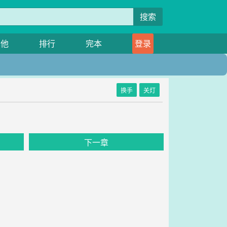
搜索
其他
排行
完本
登录
换手
关灯
下一章