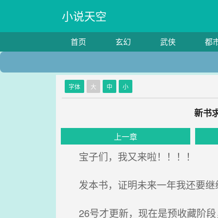
小说天空
首页
玄幻
武侠
都
字体
大
中
小
新书
上一章
宝子们，我又来啦！！！！
发本书，证明未来一年我还要继续奋斗
26号才更新，现在是预收藏阶段