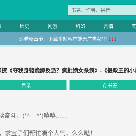
市
历史
网游
科幻
言情
追看新章节，下载本站客户端无广告APP
↓↓↓
求撩《夺我身躯跪舔反派？疯批嫡女杀疯》-《摄政王的小
目录
存书签
，(*^__^*)嘻嘻……
，求宝子们帮忙凑个人气，么么哒！