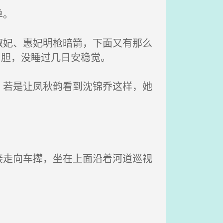
单。
妃、惠妃明枪暗箭，下面又有那么
吊胆，没睡过几日安稳觉。
若是让凤秋韵看到沈锦乔这样，她
走向车撵，坐在上面沿着河道巡视
。