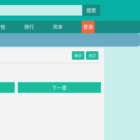
搜索
其他
排行
完本
登录
换手
关灯
下一章