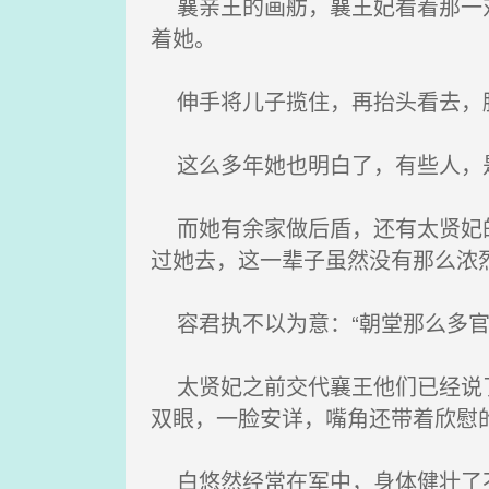
襄亲王的画舫，襄王妃看着那一对
着她。
伸手将儿子揽住，再抬头看去，脸
这么多年她也明白了，有些人，
而她有余家做后盾，还有太贤妃的
过她去，这一辈子虽然没有那么浓
容君执不以为意：“朝堂那么多官
太贤妃之前交代襄王他们已经说了
双眼，一脸安详，嘴角还带着欣慰
白悠然经常在军中，身体健壮了不