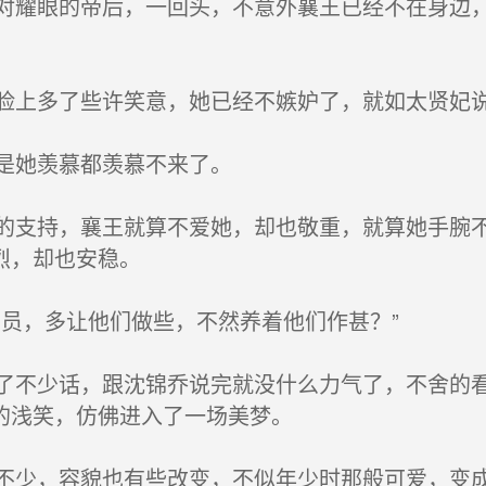
耀眼的帝后，一回头，不意外襄王已经不在身边，
上多了些许笑意，她已经不嫉妒了，就如太贤妃说
是她羡慕都羡慕不来了。
支持，襄王就算不爱她，却也敬重，就算她手腕不
烈，却也安稳。
员，多让他们做些，不然养着他们作甚？”
不少话，跟沈锦乔说完就没什么力气了，不舍的看
的浅笑，仿佛进入了一场美梦。
少，容貌也有些改变，不似年少时那般可爱，变成