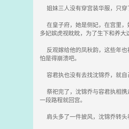
姐妹三人没有穿宫装华服，只穿了
在皇子府，她是侧妃，在宫里，她
多妃嫔虎视眈眈，为了生下和养大
反观嫁给他的凤秋韵，这些年也被
怕是得崩溃吧。
容君执也没有去找沈锦乔，就自
祭祀完了，沈锦乔与容君执相携走
一段路程就回宫。
肩头多了一件披风，沈锦乔转头看