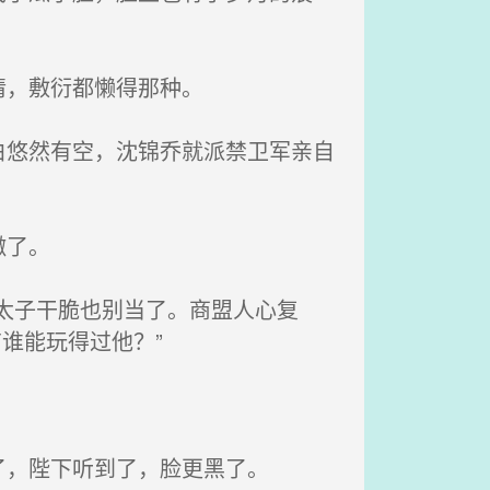
情，敷衍都懒得那种。
悠然有空，沈锦乔就派禁卫军亲自
嫩了。
太子干脆也别当了。商盟人心复
谁能玩得过他？”
，陛下听到了，脸更黑了。