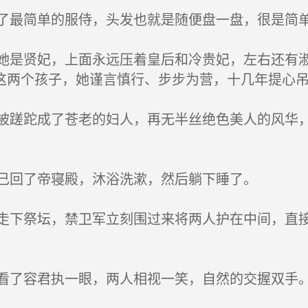
最简单的服侍，头发也就是随便盘一盘，很是简
是贤妃，上面永远压着皇后和冷贵妃，左右还有淑
这两个孩子，她谨言慎行、步步为营，十几年提心
蹉跎成了苍老的妇人，再无半丝绝色美人的风华，
己回了帝寝殿，沐浴洗漱，然后躺下睡了。
下祭坛，禁卫军立刻围过来将两人护在中间，直接
了容君执一眼，两人相视一笑，自然的交握双手