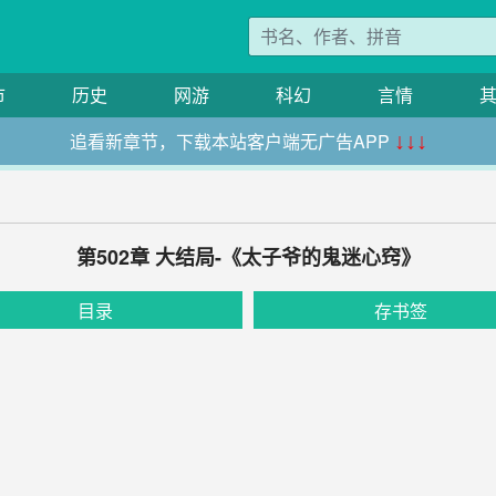
市
历史
网游
科幻
言情
追看新章节，下载本站客户端无广告APP
↓↓↓
第502章 大结局-《太子爷的鬼迷心窍》
目录
存书签