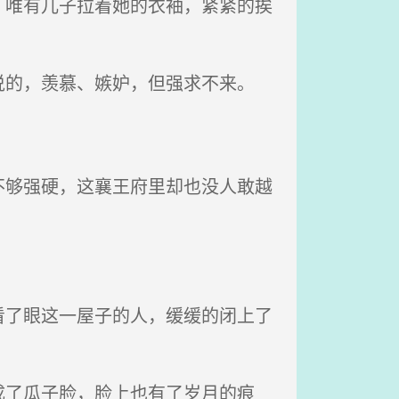
唯有儿子拉着她的衣袖，紧紧的挨
的，羡慕、嫉妒，但强求不来。
够强硬，这襄王府里却也没人敢越
了眼这一屋子的人，缓缓的闭上了
了瓜子脸，脸上也有了岁月的痕