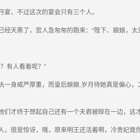
丹宴，不过这次的宴会只有三个人。
经天黑了，宫人急匆匆的跑来：“陛下、娘娘，太
？有人看着呢？”
一身威严厚重，而皇后娘娘.岁月待她真是偏心，
们才终于想起自己还有一个夫君被晾在一边，这才
，很是惊讶，哦，原来明王还活着啊，冷贵妃竟然