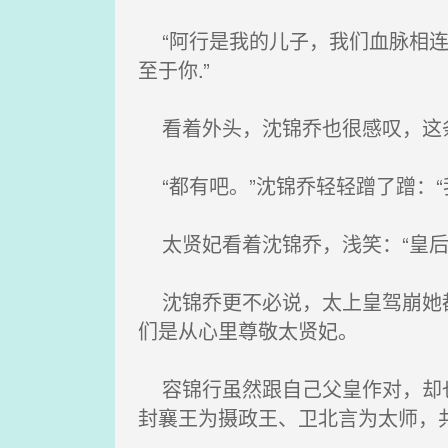
“阿行是我的儿子，我们血脉相连
至于你.”
看着外头，沈锦乔也很感叹，这条
“都有吧。”沈锦乔轻轻蹭了蹭：“
太贤妃看着沈锦乔，浅笑：“皇后
沈锦乔更不必说，太上皇驾崩她都
们是从心里尊敬太贤妃。
容锦行虽然跟自己父皇作对，却也
封襄王为摄政王、卫北言为太师，