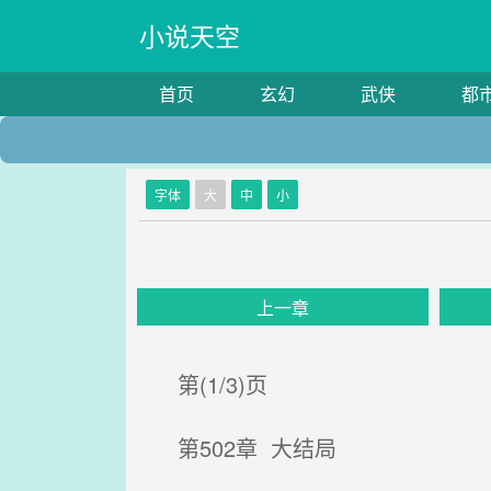
小说天空
首页
玄幻
武侠
都
字体
大
中
小
上一章
第(1/3)页
第502章 大结局