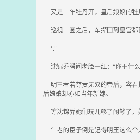
又是一年牡丹开，皇后娘娘的牡
巡视一圈之后，车撵回到皇宫都已
“.”
沈锦乔瞬间老脸一红：“你干什么
明王看着尊贵无双的帝后，容君执
后娘娘却亦如当年新嫁。
等沈锦乔她们玩儿够了闹够了，她
年老的臣子倒是记得明王这么个人