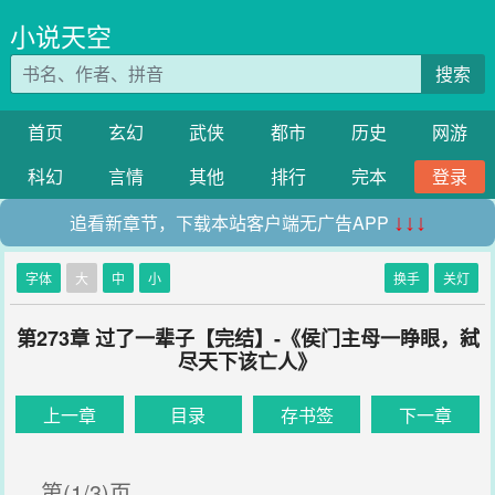
小说天空
搜索
首页
玄幻
武侠
都市
历史
网游
科幻
言情
其他
排行
完本
登录
追看新章节，下载本站客户端无广告APP
↓↓↓
字体
大
中
小
换手
关灯
第273章 过了一辈子【完结】-《侯门主母一睁眼，弑
尽天下该亡人》
上一章
目录
存书签
下一章
第(1/3)页