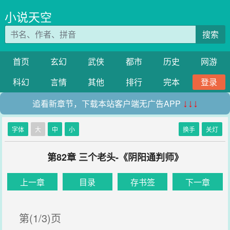
小说天空
搜索
首页
玄幻
武侠
都市
历史
网游
科幻
言情
其他
排行
完本
登录
追看新章节，下载本站客户端无广告APP
↓↓↓
字体
大
中
小
换手
关灯
第82章 三个老头-《阴阳通判师》
上一章
目录
存书签
下一章
第(1/3)页